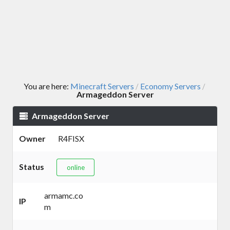
You are here:
Minecraft Servers
Economy Servers
/
/
Armageddon Server
Armageddon Server
Owner
R4FISX
Status
online
armamc.co
IP
m