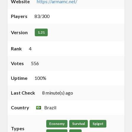
Website
https://armamc.net/
Players
83/300
Version
1.21
Rank
4
Votes
556
Uptime
100%
Last Check
8 minute(s) ago
Country
Brazil
Economy
Survival
Spigot
Types