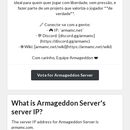
ideal para quem quer jogar com liberdade, sem pressão, e
fazer parte de um projeto que valoriza o jogador **de
verdade**.
🔗 Conecte-se com a gente:
- 🎮 IP: `armamc.net`
- 💬 Discord: [discord.gg/armamc]
(https://discord.gg/armamc)
- 🌐 Wiki: [armamc.net/wiki](https://armamc.net/wiki)
Com carinho, Equipe Armageddon ❤️
Vote for Armageddon Server
What is Armageddon Server's
server IP?
The server IP address for Armageddon Server is
armamc.com
.