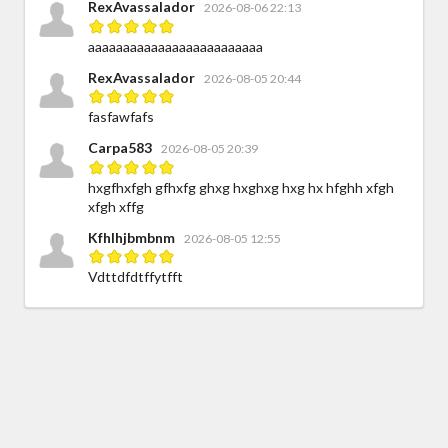
RexAvassalador
2026-08-06 22:13
aaaaaaaaaaaaaaaaaaaaaaaaa
RexAvassalador
2026-08-05 20:44
fasfawfafs
Carpa583
2026-08-05 20:39
hxgfhxfgh gfhxfg ghxg hxghxg hxg hx hfghh xfgh
xfgh xffg
Kfhlhjbmbnm
2026-08-05 12:55
Vdttdfdtffytfft