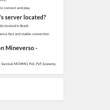
to connect and play.
s server located?
ly located in
Brazil
.
ience fast and stable connection
n Mineverso -
s
Survival, MCMMO, PvE, PvP, Economy,