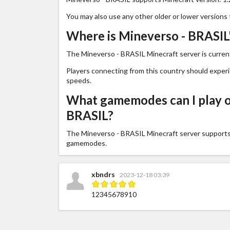
You may also use any other older or lower versions 
Where is Mineverso - BRASIL'
The Mineverso - BRASIL Minecraft server is current
Players connecting from this country should exper
speeds.
What gamemodes can I play o
BRASIL?
The Mineverso - BRASIL Minecraft server support
gamemodes.
xbndrs
2023-12-18 03:39
12345678910