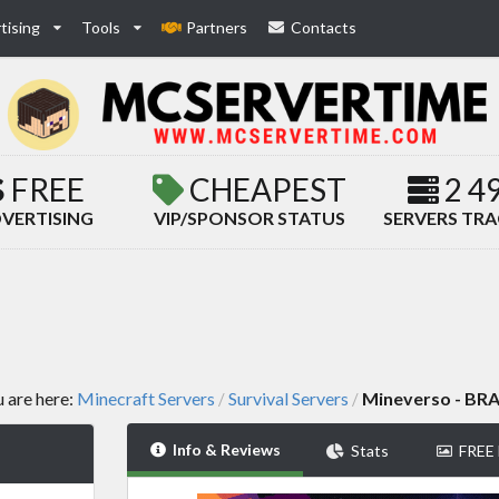
tising
Tools
Partners
Contacts
FREE
CHEAPEST
2 4
VERTISING
VIP/SPONSOR STATUS
SERVERS TR
 are here:
Minecraft Servers
Survival Servers
Mineverso - BRA
/
/
Info & Reviews
Stats
FREE