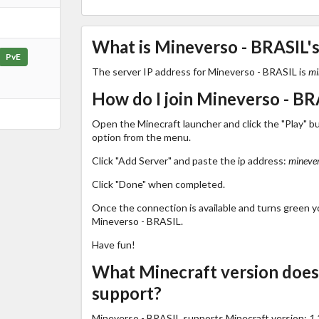
What is Mineverso - BRASIL's
PvE
The server IP address for Mineverso - BRASIL is
mi
How do I join Mineverso - BR
Open the Minecraft launcher and click the "Play" b
option from the menu.
Click "Add Server" and paste the ip address:
minever
Click "Done" when completed.
Once the connection is available and turns green you
Mineverso - BRASIL.
Have fun!
What Minecraft version does
support?
Mineverso - BRASIL supports Minecraft version:
1.