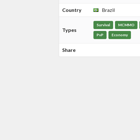
Country
Brazil
Survival
MCMMO
Types
PvP
Economy
Share