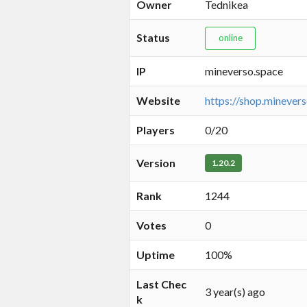
Owner
Tednikea
Status
online
IP
mineverso.space
Website
https://shop.minever
Players
0/20
Version
1.20.2
Rank
1244
Votes
0
Uptime
100%
Last Chec
3 year(s) ago
k