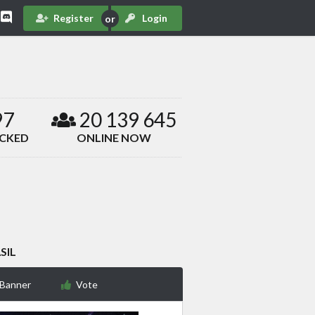
Register
Login
97
20 139 645
ACKED
ONLINE NOW
SIL
 Banner
Vote