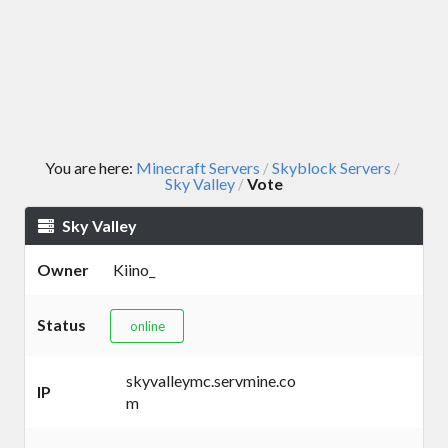
You are here:
Minecraft Servers
Skyblock Servers
/
/
Sky Valley
Vote
/
Sky Valley
Owner
Kiino_
Status
online
skyvalleymc.servmine.co
IP
m