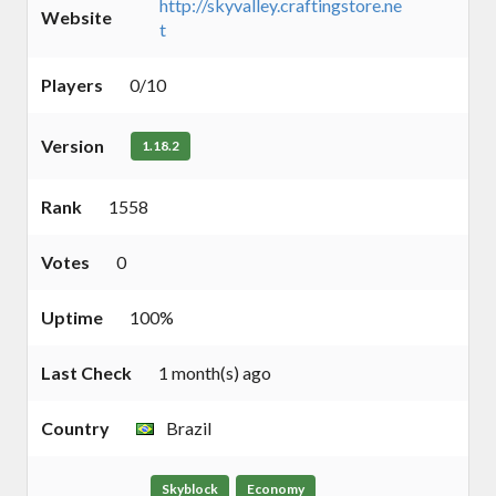
http://skyvalley.craftingstore.ne
Website
t
Players
0/10
Version
1.18.2
Rank
1558
Votes
0
Uptime
100%
Last Check
1 month(s) ago
Country
Brazil
Skyblock
Economy