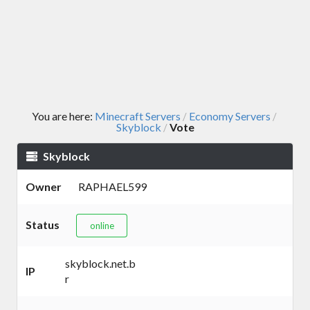
You are here:
Minecraft Servers
Economy Servers
/
/
Skyblock
Vote
/
Skyblock
Owner
RAPHAEL599
Status
online
skyblock.net.b
IP
r