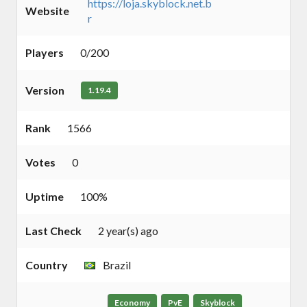
https://loja.skyblock.net.b
Website
r
Players
0/200
Version
1.19.4
Rank
1566
Votes
0
Uptime
100%
Last Check
2 year(s) ago
Country
Brazil
Economy
PvE
Skyblock