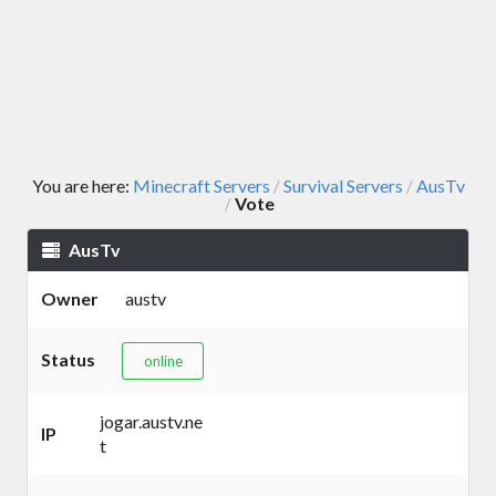
You are here:
Minecraft Servers
Survival Servers
AusTv
/
/
Vote
/
AusTv
Owner
austv
Status
online
jogar.austv.ne
IP
t