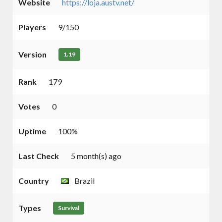
Website
https://loja.austv.net/
Players
9/150
Version
1.19
Rank
179
Votes
0
Uptime
100%
Last Check
5 month(s) ago
Country
Brazil
Types
Survival