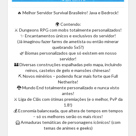
🔥 Melhor Servidor Survival Brasileiro! Java e Bedrock!
🌍 Contendo:
⚔️ Dungeons RPG com mobs totalmente personalizados!
✨ Encantamentos únicos e exclusivos do servidor!
(Já imaginou fazer farms de ametista ou então minerar
quebrando 5x5?)
🌿 Biomas personalizados que só existem em nosso
servidor!
🏰 Diversas construções espalhadas pelo mapa, incluindo
reinos, castelos de gelo e mansões chinesas!
⛏️ Novos minérios – podendo ficar mais forte que Full
Netherite!
🐉 Mundo End totalmente personalizado e nunca visto
antes!
⚔️ Liga de Clãs com ótimas premiações (e o melhor, PvP da
1.8!)
💰 Economia balanceada, que altera de tempos em tempos
– só os melhores serão os mais ricos!
🦸 Armaduras temáticas de personagens icônicos! (com
temas de animes e geeks)