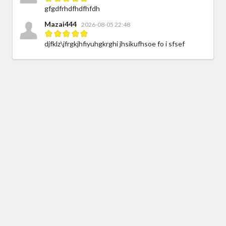
gfgdfrhdfhdfhfdh
Mazai444
2026-08-05 22:48
djfklz\jfrgkjhfiyuhgkrghi jhsikufhsoe fo i sfsef