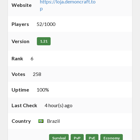
https://loja.demoncraft.to
Website
p
Players
52/1000
Version
1.21
Rank
6
Votes
258
Uptime
100%
Last Check
4 hour(s) ago
Country
Brazil
Survival
PvP
PvE
Economy