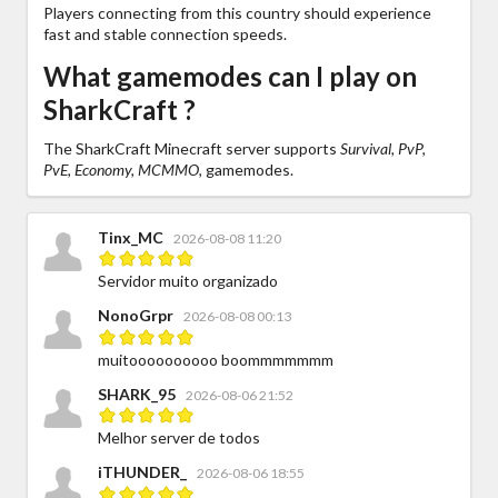
Players connecting from this country should experience
fast and stable connection speeds.
What gamemodes can I play on
SharkCraft ?
The SharkCraft Minecraft server supports
Survival, PvP,
PvE, Economy, MCMMO,
gamemodes.
Tinx_MC
2026-08-08 11:20
Servidor muito organizado
NonoGrpr
2026-08-08 00:13
muitoooooooooo boommmmmmm
SHARK_95
2026-08-06 21:52
Melhor server de todos
iTHUNDER_
2026-08-06 18:55