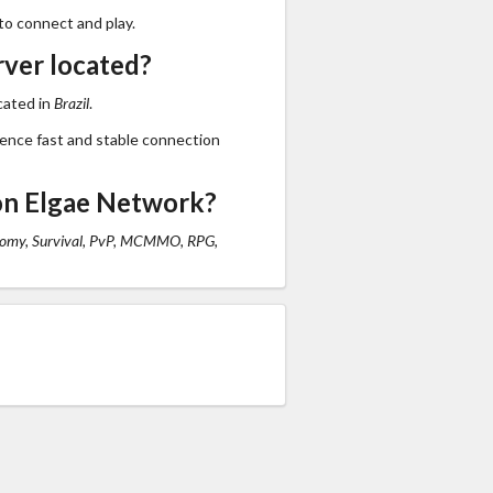
to connect and play.
rver located?
cated in
Brazil
.
ience fast and stable connection
on Elgae Network?
omy, Survival, PvP, MCMMO, RPG,
s