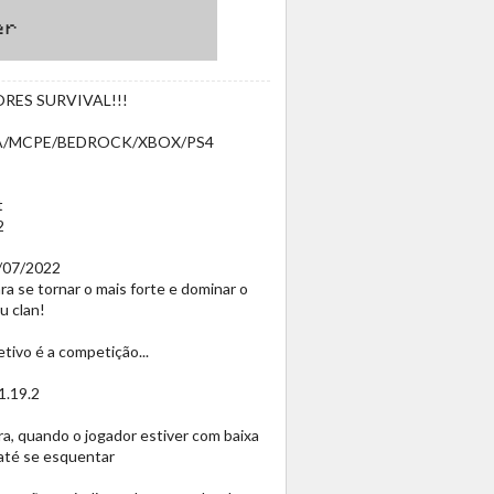
RES SURVIVAL!!!
l JAVA/MCPE/BEDROCK/XBOX/PS4
t
2
7/07/2022
ra se tornar o mais forte e dominar o
u clan!
tivo é a competição...
1.19.2
a, quando o jogador estiver com baixa
até se esquentar