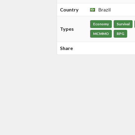
Country
Brazil
Economy
Survival
Types
MCMMO
RPG
Share