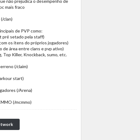
 que não prejudica o desempenho de
c mais fraco
(/clan)
incipais de PVP como:
 pré setado pela staff)
com os itens do próprios jogadores)
de área entre clans e pvp ativo)
, Top Killer, Knockback, sumo, etc.
erreno (/claim)
arkour start)
ogadores (/Arena)
 MCMMO (/mcmmo)
etwork