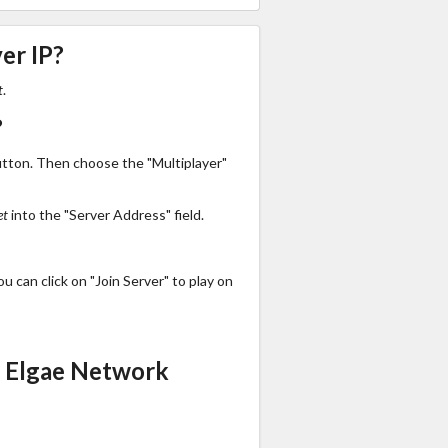
er IP?
t
.
?
utton. Then choose the "Multiplayer"
et
into the "Server Address" field.
 can click on "Join Server" to play on
s Elgae Network