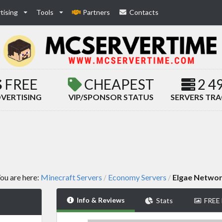
tising
Tools
Partners
Contacts
FREE
CHEAPEST
2 4
VERTISING
VIP/SPONSOR STATUS
SERVERS TR
ou are here:
Minecraft Servers
Economy Servers
Elgae Netwo
/
/
Info & Reviews
Stats
FREE