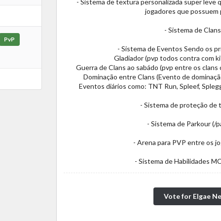
- Sistema de textura personalizada super leve
jogadores que possuem p
- Sistema de Clans 
PvP
- Sistema de Eventos Sendo os pr
Gladiador (pvp todos contra com kit
Guerra de Clans ao sabádo (pvp entre os clans 
Dominação entre Clans (Evento de dominação 
Eventos diários como: TNT Run, Spleef, Splegg
- Sistema de proteção de t
- Sistema de Parkour (/p
- Arena para PVP entre os j
- Sistema de Habilidades
Vote for Elgae N