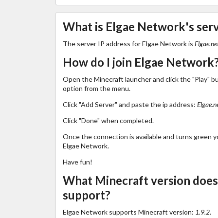
What is Elgae Network's serv
The server IP address for Elgae Network is
Elgae.ne
How do I join Elgae Network
Open the Minecraft launcher and click the "Play" b
option from the menu.
Click "Add Server" and paste the ip address:
Elgae.n
Click "Done" when completed.
Once the connection is available and turns green you
Elgae Network.
Have fun!
What Minecraft version doe
support?
Elgae Network supports Minecraft version:
1.9.2
.