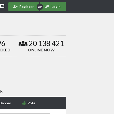
Register
Login
96
20 138 421
ACKED
ONLINE NOW
rk
 Banner
Vote